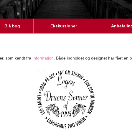
Blå bog
Ekskursioner
Anbefalin
er, som kendt fra
Information
. Både indholdet og designet har fået en 