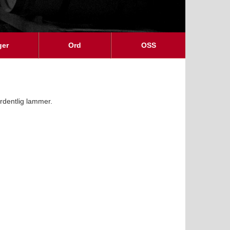
ger
Ord
OSS
ordentlig lammer.